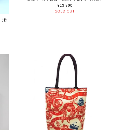
¥13,800
SOLD OUT
」（竹