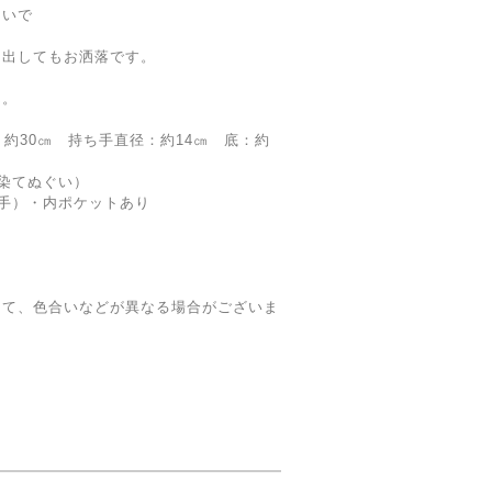
ぐいで
に出してもお洒落です。
ん。
：約30㎝ 持ち手直径：約14㎝ 底：約
注染てぬぐい）
）・内ポケットあり
って、色合いなどが異なる場合がございま