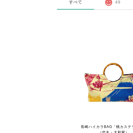
すべて
49
長崎ハイカラBAG「桃カステ
（竹丸・大和紫）