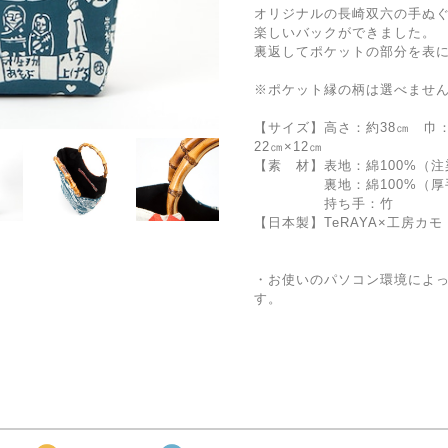
オリジナルの長崎双六の手ぬ
楽しいバックができました。
裏返してポケットの部分を表
※ポケット縁の柄は選べませ
【サイズ】高さ：約38㎝ 巾
22㎝×12㎝
【素 材】表地：綿100%（
裏地：綿100%（厚手
持ち手：竹
【日本製】TeRAYA×工房カモ
・お使いのパソコン環境によ
す。