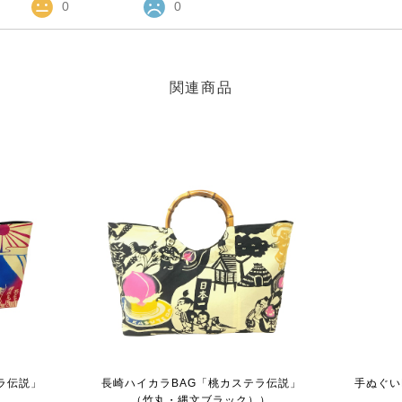
0
0
関連商品
ラ伝説」
長崎ハイカラBAG「桃カステラ伝説」
手ぬぐい
（竹丸・縄文ブラック））