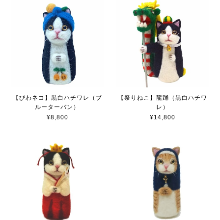
【びわネコ】黒白ハチワレ（ブ
【祭りねこ】龍踊（黒白ハチワ
ルーターバン）
レ）
¥8,800
¥14,800