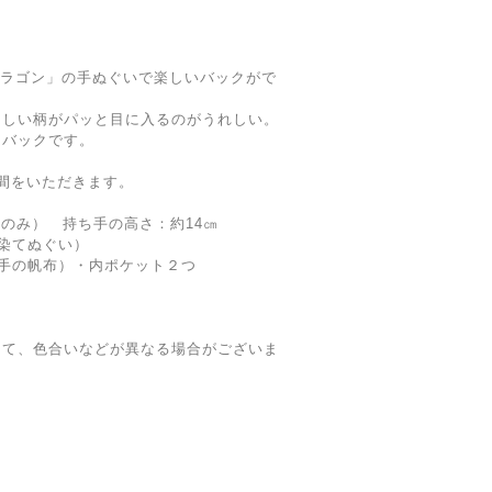
崎ドラゴン」の手ぬぐいで楽しいバックがで
らしい柄がパッと目に入るのがうれしい。
るバックです。
間をいただきます。
体のみ） 持ち手の高さ：約14㎝
注染てぬぐい）
の帆布）・内ポケット２つ
って、色合いなどが異なる場合がございま