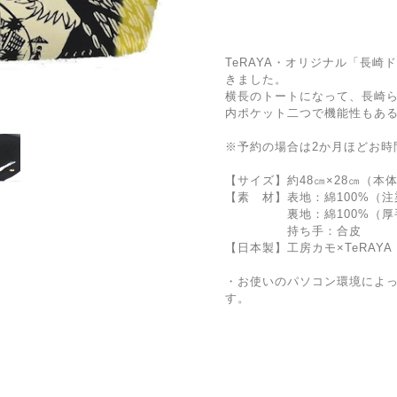
TeRAYA・オリジナル「長
きました。
横長のトートになって、長崎
内ポケット二つで機能性もあ
※予約の場合は2か月ほどお時
【サイズ】約48㎝×28㎝（本
【素 材】表地：綿100%（
裏地：綿100%（厚手
持ち手：合皮
【日本製】工房カモ×TeRAYA
・お使いのパソコン環境によ
す。