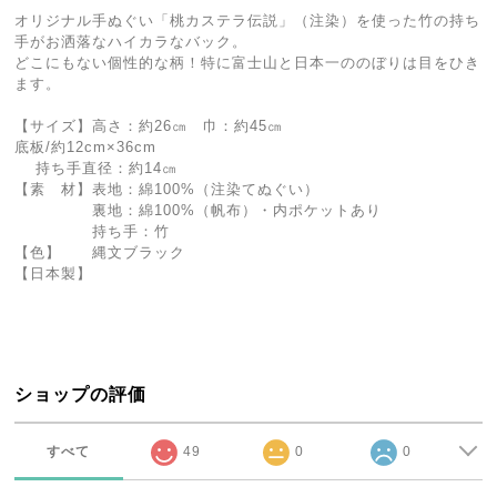
オリジナル手ぬぐい「桃カステラ伝説」（注染）を使った竹の持ち
手がお洒落なハイカラなバック。
どこにもない個性的な柄！特に富士山と日本一ののぼりは目をひき
ます。
【サイズ】高さ：約26㎝ 巾：約45㎝
底板/約12cm×36cm
持ち手直径：約14㎝
【素 材】表地：綿100%（注染てぬぐい）
裏地：綿100%（帆布）・内ポケットあり
持ち手：竹
【色】 縄文ブラック
【日本製】
ショップの評価
すべて
49
0
0