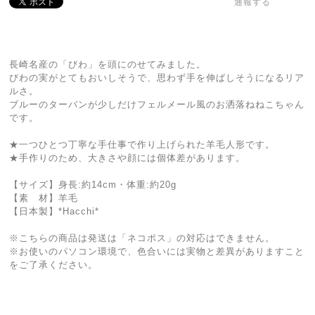
通報する
長崎名産の「びわ」を頭にのせてみました。
びわの実がとてもおいしそうで、思わず手を伸ばしそうになるリア
ルさ。
ブルーのターバンが少しだけフェルメール風のお洒落ねねこちゃん
です。
★一つひとつ丁寧な手仕事で作り上げられた羊毛人形です。
★手作りのため、大きさや顔には個体差があります。
【サイズ】身長:約14cm・体重:約20g
【素 材】羊毛
【日本製】*Hacchi*
※こちらの商品は発送は「ネコポス」の対応はできません。
※お使いのパソコン環境で、色合いには実物と差異がありますこと
をご了承ください。