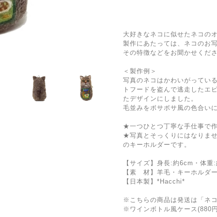
大好きなネコに似せたネコの
製作にあたっては、ネコのお写
その特徴などをお聞かせくだ
＜製作例＞
写真のネコはかわいがってい
トフードを盗んで逃走したエ
たデザインにしました。
毛並みをボサボサ風の色合い
★一つひとつ丁寧な手仕事で
★写真とそっくりにはなりま
のキーホルダーです。
【サイズ】身長:約6cm・体重:
【素 材】羊毛・キーホルダ
【日本製】*Hacchi*
※こちらの商品は発送は「ネ
※ワインボトル風ケース(880