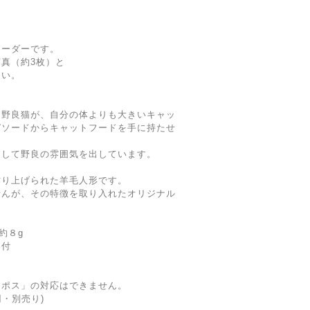
オーダーです。
真（約3枚）と
さい。
る野良猫が、自分の体よりも大きいキャッ
ピソードからキャットフードを手に持たせ
にして野良の雰囲気を出しています。
作り上げられた羊毛人形です。
せんが、その特徴を取り入れたオリジナル
約８g
ー付
コポス」の対応はできません。
円・別売り)