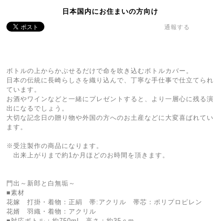
日本国内にお住まいの方向け
通報する
ボトルの上からかぶせるだけで命を吹き込むボトルカバー。
日本の伝統に長崎らしさを織り込んで、丁寧な手仕事で仕立てられ
ています。
お酒やワインなどと一緒にプレゼントすると、より一層心に残る演
出になるでしょう。
大切な記念日の贈り物や外国の方へのお土産などに大変喜ばれてい
ます。
※受注製作の商品になります。
出来上がりまで約1か月ほどのお時間を頂きます。
門出～新郎と白無垢～
■素材
花嫁 打掛・着物：正絹 帯:アクリル 帯芯：ポリプロピレン
花婿 羽織・着物：アクリル
■対応ボトル：約750ml 高さ：約35ｃm