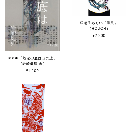
縁起手ぬぐい「鳳凰」
（HOUOH）
¥2,200
BOOK「地獄の底は頭の上」
（岩崎健典 著）
¥1,100