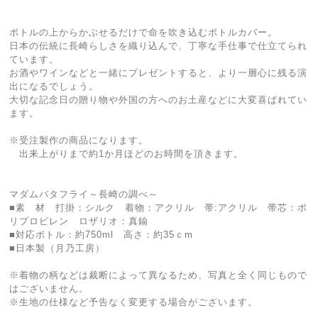
ボトルの上からかぶせるだけで命を吹き込むボトルカバー。
日本の伝統に長崎らしさを織り込んで、丁寧な手仕事で仕立てられ
ています。
お酒やワインなどと一緒にプレゼントすると、より一層心に残る演
出になるでしょう。
大切な記念日の贈り物や外国の方へのお土産などに大変喜ばれてい
ます。
※受注製作の商品になります。
出来上がりまで約1か月ほどのお時間を頂きます。
マダムバタフライ～長崎の調べ～
■素 材 打掛：シルク 着物：アクリル 帯:アクリル 帯芯：ポ
リプロピレン ロザリオ：真鍮
■対応ボトル：約750ml 高さ：約35ｃm
■日本製（月乃工房）
※着物の柄などは裁断によって異なるため、写真と全く同じもので
はございません。
※生地の仕様など予告なく変更する場合がございます。