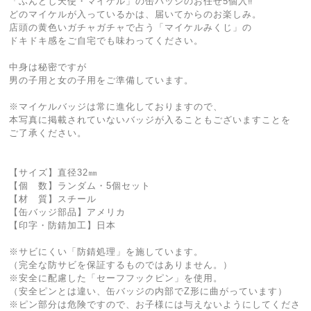
「ふんどし天使・マイケル」の缶バッジのお任せ5個入‼
どのマイケルが入っているかは、届いてからのお楽しみ。
店頭の黄色いガチャガチャで占う「マイケルみくじ」の
ドキドキ感をご自宅でも味わってください。
中身は秘密ですが
男の子用と女の子用をご準備しています。
※マイケルバッジは常に進化しておりますので、
本写真に掲載されていないバッジが入ることもございますことを
ご了承ください。
【サイズ】直径32㎜
【個 数】ランダム・5個セット
【材 質】スチール
【缶バッジ部品】アメリカ
【印字・防錆加工】日本
※サビにくい「防錆処理」を施しています。
（完全な防サビを保証するものではありません。）
※安全に配慮した「セーフフックピン」を使用。
（安全ピンとは違い、缶バッジの内部でZ形に曲がっています）
※ピン部分は危険ですので、お子様には与えないようにしてくださ