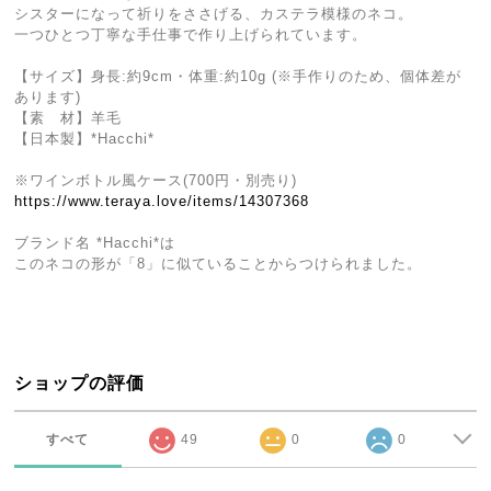
シスターになって祈りをささげる、カステラ模様のネコ。
一つひとつ丁寧な手仕事で作り上げられています。
【サイズ】身長:約9cm・体重:約10g (※手作りのため、個体差が
あります)
【素 材】羊毛
【日本製】*Hacchi*
※ワインボトル風ケース(700円・別売り)
https://www.teraya.love/items/14307368
ブランド名 *Hacchi*は
このネコの形が「8」に似ていることからつけられました。
ショップの評価
すべて
49
0
0