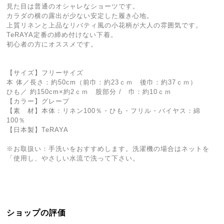
見た目は普通のオシャレなショーツです。
カラダの横の露出が少ない安定した履き心地。
上質リネンと上品なリバティ風の小花柄が大人の雰囲気です。
TeRAYA定番の締め付けない下着。
初心者の方にオススメです。
【サイズ】フリーサイズ
本 体／長さ：約50cm（前巾：約23ｃｍ 後巾：約37ｃｍ）
ひも／ 約150cm×約2ｃｍ 股部分 / 巾：約10ｃｍ
【カラー】グレープ
【素 材】本体：リネン100％・ひも・フリル・バイヤス：綿
100％
【日本製】TeRAYA
※お取扱い：手洗いをおすすめします。洗濯機の場合はネットを
「使用し、やさしい水流で洗って下さい。
ショップの評価