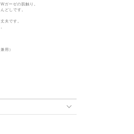
なWガーゼの肌触り。
ふんどしです。
大丈夫です。
す。
女兼用）