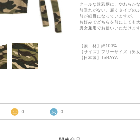
クールな迷彩柄に、やわらか
前垂れがない、履くタイプの
前が細目になっていますが、
お好みでどちらを前にしても
男女兼用でお使いいただけま
【素 材】綿100%
【サイズ】フリーサイズ（男
【日本製】TeRAYA
0
0
関連商品