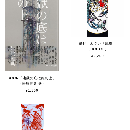
縁起手ぬぐい「鳳凰」
（HOUOH）
¥2,200
BOOK「地獄の底は頭の上」
（岩崎健典 著）
¥1,100