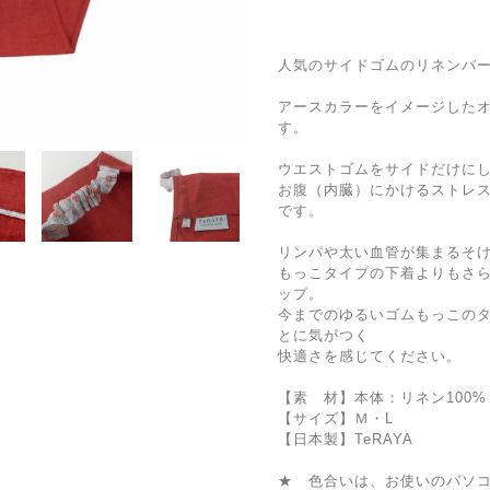
人気のサイドゴムのリネンバ
アースカラーをイメージした
す。
ウエストゴムをサイドだけに
お腹（内臓）にかけるストレ
です。
リンパや太い血管が集まるそ
もっこタイプの下着よりもさ
ップ。
今までのゆるいゴムもっこの
とに気がつく
快適さを感じてください。
【素 材】本体：リネン100%
【サイズ】Ｍ・L
【日本製】TeRAYA
★ 色合いは、お使いのパソ