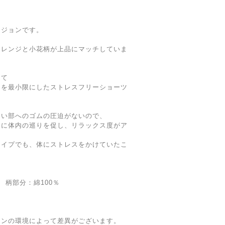
ージョンです。
オレンジと小花柄が上品にマッチしていま
して
スを最小限にしたストレスフリーショーツ
けい部へのゴムの圧迫がないので、
らに体内の巡りを促し、リラックス度がア
タイプでも、体にストレスをかけていたこ
 柄部分：綿100％
コンの環境によって差異がございます。