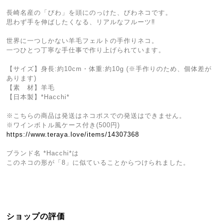
長崎名産の「びわ」を頭にのっけた、びわネコです。
思わず手を伸ばしたくなる、リアルなフルーツ‼
世界に一つしかない羊毛フェルトの手作りネコ。
一つひとつ丁寧な手仕事で作り上げられています。
【サイズ】身長:約10cm・体重:約10g (※手作りのため、個体差が
あります)
【素 材】羊毛
【日本製】*Hacchi*
※こちらの商品は発送はネコポスでの発送はできません。
※ワインボトル風ケース付き(500円)
https://www.teraya.love/items/14307368
ブランド名 *Hacchi*は
このネコの形が「8」に似ていることからつけられました。
ショップの評価