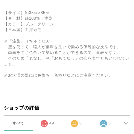
【サイズ】約35㎝×85㎝
【素 材】綿100%・注染
【カラー】ブルーグリーン
【日本製】工房カモ
※「注染」（ちゅうせん）
型を使って、職人が染料を注いで染める伝統的な技法です。
両面を同じ色合いで染めることができるので、裏表がなく、
そのため「表なし」⇒「おもてなし」の心を表すともいわれてい
ます。
※お洗濯の際には色落ち・色移りなどにご注意ください。
ショップの評価
すべて
49
0
0