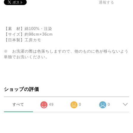
通報する
【素 材】綿100%・注染
【サイズ】約98cm×36cm
【日本製】工房カモ
※ お洗濯の際は色落ちしますので、他のものに色が移らないよう
単独でお洗いください。
ショップの評価
すべて
49
0
0