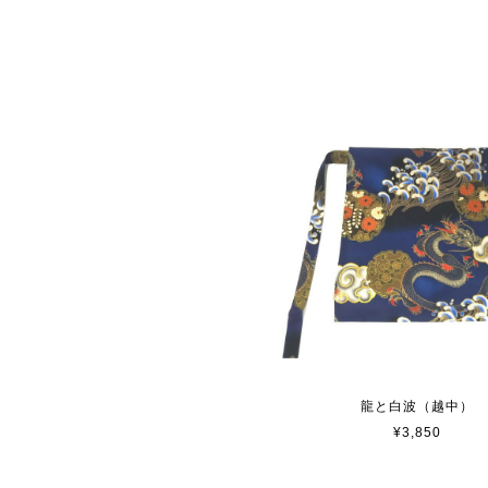
龍と白波（越中）
¥3,850