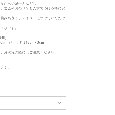
昔ながらの越中ふんどし。
で、宴会やお祭りなど人前でつける時に安
馴染みも良く、デイリーにつけていただけ
る１枚です。
兼用)
 ひも：約145cm×3cm）
で、お洗濯の際にはご注意ください。
ります。