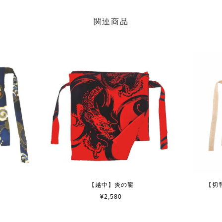
関連商品
【越中】炎の龍
【切
¥2,580