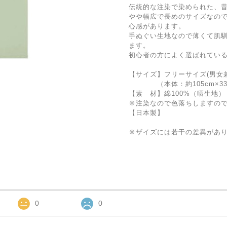
伝統的な注染で染められた、
やや幅広で長めのサイズなの
心感があります。
手ぬぐい生地なので薄くて肌
ます。
初心者の方によく選ばれてい
【サイズ】フリーサイズ(男女
（本体：約105cm×33cm
【素 材】綿100%（晒生地）
※注染なので色落ちしますの
【日本製】
※ザイズには若干の差異があ
0
0