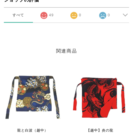
すべて
49
0
0
関連商品
龍と白波（越中）
【越中】炎の龍