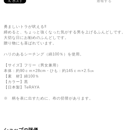
通報する
勇ましいトラが吠える‼
締めると、ちょっと強くなった気がする男を上げるふんどしです。
大切な日にお勧めのふんどしです。
贈り物にも喜ばれています。
ハリのあるシーチング（綿100％）を使用。
【サイズ】フリー（男女兼用）
本体：約90ｃｍ×28cm・ひも：約145ｃｍ×2.5㎝
【素 材】綿100％
【カラー】黒
【日本製】TeRAYA
※ 柄を表に出すために、布の切替があります。
ショップの評価