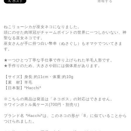
通報する
ねこリョーシカが巫女ネコになりました。
頭にのせた肉球冠がチャームポイントの世界に一つしかいない、神
聖なる巫女ネコです。
巫女さんが手に持つ白い幣串（ぬさぐし）もオマケでついてきま
す。
★一つひとつ丁寧な手仕事で作り上げられた羊毛人形です。
★手作りのため、大きさや顔には個体差があります。
【サイズ】身長:約11cm・体重:約10g
【素 材】羊毛
【日本製】*Hacchi*
※こちらの商品は発送は「ネコポス」の対応はできません。
※ワインボトル風ケース(700円・別売り)
ブランド名 *Hacchi*は、このネコの形が「8」に似ていることから
つけられました。