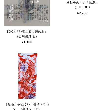
縁起手ぬぐい「鳳凰」
（HOUOH）
¥2,200
BOOK「地獄の底は頭の上」
（岩崎健典 著）
¥1,100
【新色】手ぬぐい「長崎ドラゴ
ン」（昇運レッド）