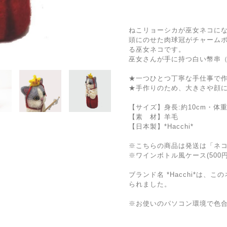
ねこリョーシカが巫女ネコに
頭にのせた肉球冠がチャーム
る巫女ネコです。
巫女さんが手に持つ白い幣串
★一つひとつ丁寧な手仕事で
★手作りのため、大きさや顔
【サイズ】身長:約10cm・体重:
【素 材】羊毛
【日本製】*Hacchi*
※こちらの商品は発送は「ネ
※ワインボトル風ケース(500
ブランド名 *Hacchi*は
られました。
※お使いのパソコン環境で色