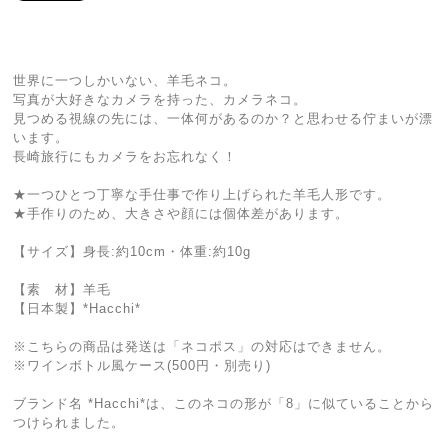
世界に一つしかいない、羊毛ネコ。
写真が大好きなカメラを持った、カメラネコ。
見つめる視線の先には、一体何があるのか？と思わせる佇まいが漂
います。
長崎旅行にもカメラをお忘れなく！
★一つひとつ丁寧な手仕事で作り上げられた羊毛人形です。
★手作りのため、大きさや顔には個体差があります。
【サイズ】身長:約10cm・体重:約10g
【素 材】羊毛
【日本製】*Hacchi*
※こちらの商品は発送は「ネコポス」の対応はできません。
※ワインボトル風ケース(500円・別売り)
ブランド名 *Hacchi*は、このネコの形が「8」に似ていることから
つけられました。