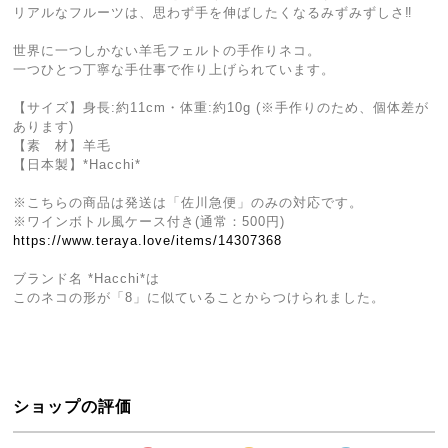
リアルなフルーツは、思わず手を伸ばしたくなるみずみずしさ‼
世界に一つしかない羊毛フェルトの手作りネコ。
一つひとつ丁寧な手仕事で作り上げられています。
【サイズ】身長:約11cm・体重:約10g (※手作りのため、個体差が
あります)
【素 材】羊毛
【日本製】*Hacchi*
※こちらの商品は発送は「佐川急便」のみの対応です。
※ワインボトル風ケース付き(通常：500円)
https://www.teraya.love/items/14307368
ブランド名 *Hacchi*は
このネコの形が「8」に似ていることからつけられました。
ショップの評価