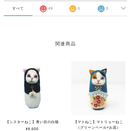
すべて
49
0
0
関連商品
【シスターねこ】青い目の白猫
【マトねこ】マトリョーねこ
（グリーンベール×お花）
¥6,600