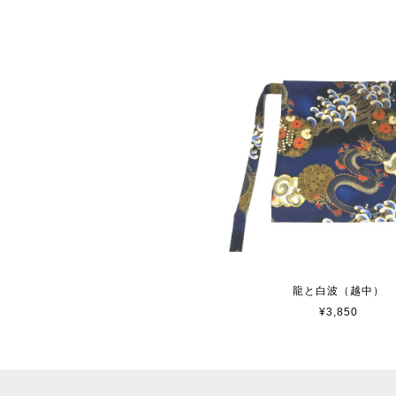
龍と白波（越中）
¥3,850