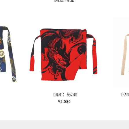
【越中】炎の龍
【切
¥2,580