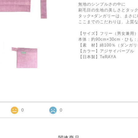
無地のシンプルさの中に
刷毛目の生地の美しさとタック
タック×ダンガリーは、まさに
ここまでのこだわりは、上質
【サイズ】フリー（男女兼用
本体：約90cm×30cm・ひも：約
【素 材】綿100％（ダンガ
【カラー】アジサイパープル
【日本製】TeRAYA
0
0
関連商品