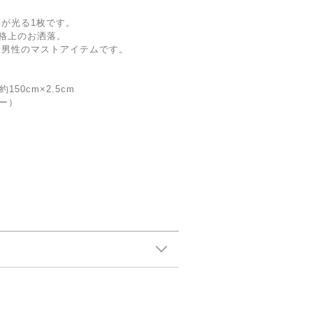
が光る1枚です。
格上のお洒落。
な男性のマストアイテムです。
）
150cm×2.5cm
リー）