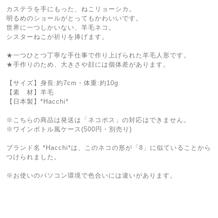
カステラを手にもった、ねこリョーシカ。
明るめのショールがとってもかわいいです。
世界に一つしかいない、羊毛ネコ。
シスターねこが祈りを捧げます。
★一つひとつ丁寧な手仕事で作り上げられた羊毛人形です。
★手作りのため、大きさや顔には個体差があります。
【サイズ】身長:約7cm・体重:約10g
【素 材】羊毛
【日本製】*Hacchi*
※こちらの商品は発送は「ネコポス」の対応はできません。
※ワインボトル風ケース(500円・別売り)
ブランド名 *Hacchi*は、このネコの形が「8」に似ていることから
つけられました。
※お使いのパソコン環境で色合いには違いがあります。