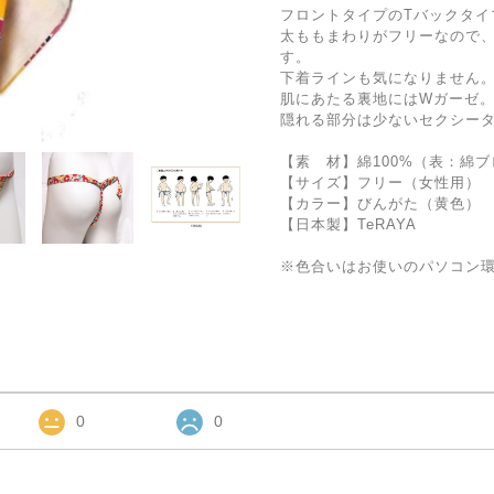
フロントタイプのTバックタイ
太ももまわりがフリーなので
す。
下着ラインも気になりません
肌にあたる裏地にはWガーゼ。
隠れる部分は少ないセクシー
【素 材】綿100%（表：綿
【サイズ】フリー（女性用）
【カラー】びんがた（黄色）
【日本製】TeRAYA
※色合いはお使いのパソコン
0
0