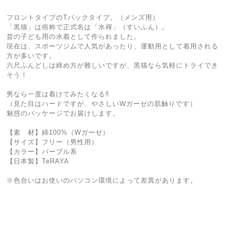
フロントタイプのTバックタイプ。（メンズ用）
「黒猫」は俗称で正式名は「水褌」（すいふん）。
昔の子ども用の水着として作られました。
現在は、スポーツジムで人気があったり、運動用として着用される
方が多いです。
六尺ふんどしは締め方が難しいですが、黒猫なら気軽にトライでき
そう！
男なら一度は着けてみたくなる‼
（見た目はハードですが、やさしいWガーゼの肌触りです）
魅惑のパッケージでお届けします。
【素 材】綿100%（Wガーゼ）
【サイズ】フリー（男性用）
【カラー】パープル系
【日本製】TeRAYA
※色合いはお使いのパソコン環境によって差異があります。