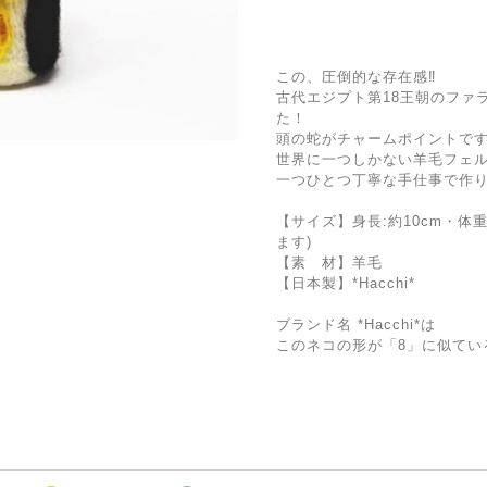
この、圧倒的な存在感‼
古代エジプト第18王朝のファ
た！
頭の蛇がチャームポイントで
世界に一つしかない羊毛フェ
一つひとつ丁寧な手仕事で作
【サイズ】身長:約10cm・体重
ます)
【素 材】羊毛
【日本製】*Hacchi*
ブランド名 *Hacchi*は
このネコの形が「8」に似てい