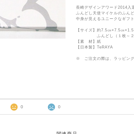
長崎デザインアワード2014入
ふんどし天使マイケルのふん
中身が見えるユニークなギフ
【サイズ】約7.5㎝×7.5㎝×1.
ふんどし（１枚～２
【素 材】紙
【日本製】TeRAYA
※ ご注文の際は、ラッピン
0
0
関連商品