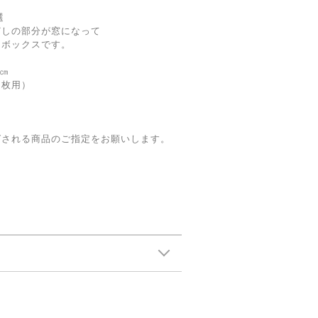
選
どしの部分が窓になって
トボックスです。
5㎝
枚用）
グされる商品のご指定をお願いします。