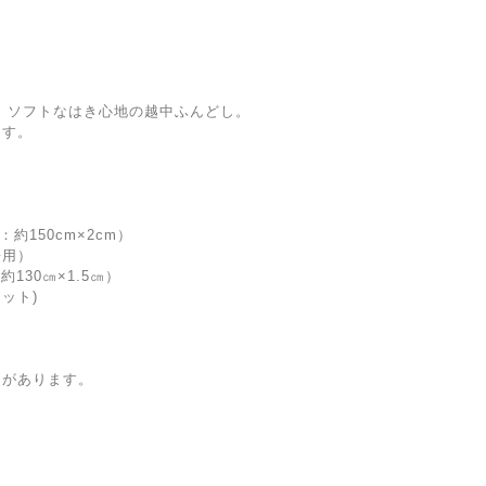
 ソフトなはき心地の越中ふんどし。
ます。
。
：約150cm×2cm）
兼用）
130㎝×1.5㎝）
ット)
えがあります。