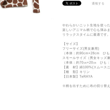
通報する
やわらかいニット生地を使った
楽しいアニマル柄で心も弾み
リラックスタイムに最適です
【サイズ】
フリーサイズ(男女兼用)
（本体：約90cm×28cm ひも
スモールサイズ（男女キッズ
（本体：約70㎝×20㎝ ひも：約
【素 材】綿100%(スムースニ
【種 類】キリン
【日本製】TeRAYA
※柄を出すために布の切り替