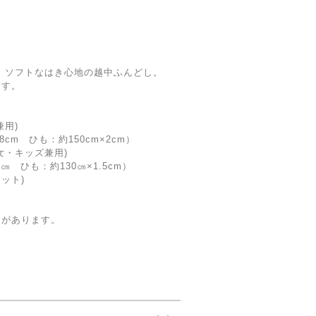
 ソフトなはき心地の越中ふんどし。
ます。
。
兼用)
 ひも：約150cm×2cm）
キッズ兼用)
も：約130㎝×1.5cm）
ット)
えがあります。