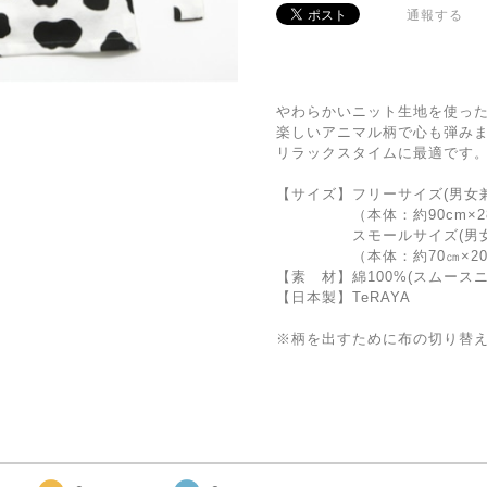
通報する
やわらかいニット生地を使った
楽しいアニマル柄で心も弾み
リラックスタイムに最適です
【サイズ】フリーサイズ(男女
（本体：約90cm×28cm
スモールサイズ(男女・
（本体：約70㎝×20㎝ ひ
【素 材】綿100%(スムースニ
【日本製】TeRAYA
※柄を出すために布の切り替