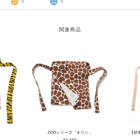
0
0
関連商品
」
ZOOシリーズ「キリン」
【切