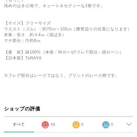
浅めのはき心地で、キュート＆セクシーな1枚です。
【サイズ】フリーサイズ
ウエスト（ゴム）：約70㎝～105㎝（腰骨辺りの位置になります）
本体：長さ 約４4㎝（浅ばき）
マチ部分：巾約8㎝
【素 材】綿100%（本体：Wガーゼ/フレア部分：綿ローン）
【日本製】TeRAYA
※フレア部分はレースではなく、プリントのレース柄です。
ショップの評価
すべて
49
0
0