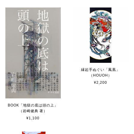
縁起手ぬぐい「鳳凰」
（HOUOH）
¥2,200
BOOK「地獄の底は頭の上」
（岩崎健典 著）
¥1,100