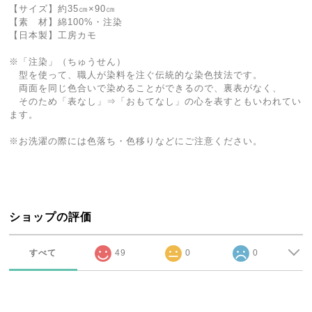
【サイズ】約35㎝×90㎝
【素 材】綿100%・注染
【日本製】工房カモ
※「注染」（ちゅうせん）
型を使って、職人が染料を注ぐ伝統的な染色技法です。
両面を同じ色合いで染めることができるので、裏表がなく、
そのため「表なし」⇒「おもてなし」の心を表すともいわれてい
ます。
※お洗濯の際には色落ち・色移りなどにご注意ください。
ショップの評価
すべて
49
0
0