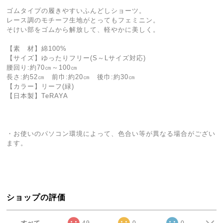
ゴムタイプの履きやすいふんどしショーツ。
レース調のモチーフ生地がとってもフェミニン。
そけい部をゴムから解放して、軽やかに美しく。
【素 材】綿100%
【サイズ】ゆったりフリー(S～Lサイズ対応)
腰回り:約70㎝～100㎝
長さ:約52㎝ 前巾:約20㎝ 後巾:約30㎝
【カラー】リーフ(緑)
【日本製】TeRAYA
・お使いのパソコン環境によって、色合い等が異なる場合がござい
ます。
ショップの評価
すべて
49
0
0