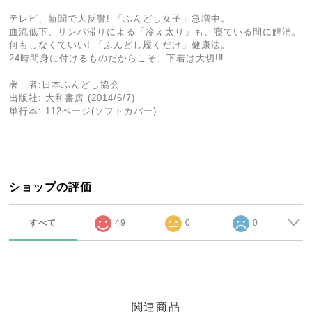
テレビ、新聞で大反響! 「ふんどし女子」急増中。
血流低下、リンパ滞りによる「冷え太り」も、寝ている間に解消。
何もしなくていい! 「ふんどし履くだけ」健康法。
24時間身に付けるものだからこそ、下着は大切!‼
著 者:日本ふんどし協会
出版社: 大和書房 (2014/6/7)
単行本: 112ページ(ソフトカバー)
ショップの評価
すべて
49
0
0
関連商品